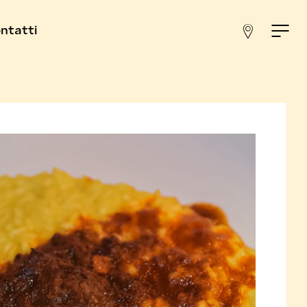
ntatti
New
22 