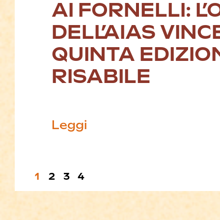
AI FORNELLI: L’
DELL’AIAS VINC
QUINTA EDIZION
RISABILE
Leggi
1
2
3
4