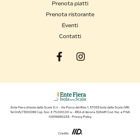
Prenota piatti
Prenota ristorante
Eventi
Contatti
Ente Fiera di Isola della Scala S.r.l. - Via Parco del Riso 1, 37063 Isola della Scala (VR)
Tel 045/7300089 Cap. Soc. € 75.000,00 i.v. - REA di Verona 326481 Cod. fisc. e P.IVA
03316930233 -
Privacy Policy
Credits