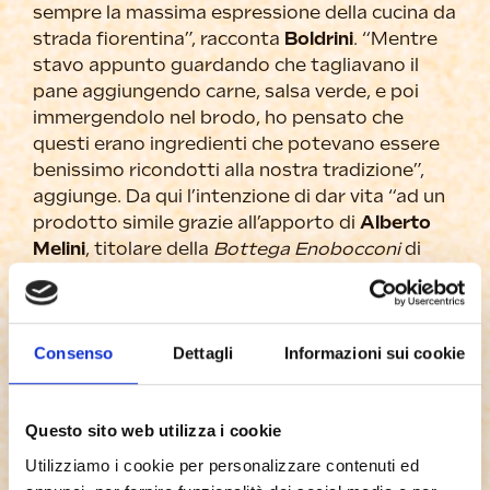
sempre la massima espressione della cucina da
strada fiorentina”, racconta
Boldrini
. “Mentre
stavo appunto guardando che tagliavano il
pane aggiungendo carne, salsa verde, e poi
immergendolo nel brodo, ho pensato che
questi erano ingredienti che potevano essere
benissimo ricondotti alla nostra tradizione”,
aggiunge. Da qui l’intenzione di dar vita “ad un
prodotto simile grazie all’apporto di
Alberto
Melini
, titolare della
Bottega Enobocconi
di
Corso Porta Nuova 67, col quale abbiamo
valutato quali potevano essere agli ingredienti
che rappresentassero al meglio la nostra città
e che ci sono stati forniti dal macellaio Andrea
Consenso
Dettagli
Informazioni sui cookie
Miglioranza. In pratica tutte le componenti del
piatto classico del bollito: cappello del prete,
Questo sito web utilizza i cookie
vale a dire il taglio che si trova nella parte
interna della spalla di manzo, lingua al naturale
Utilizziamo i cookie per personalizzare contenuti ed
e quindi non salmistrata, cotechino, tutte le