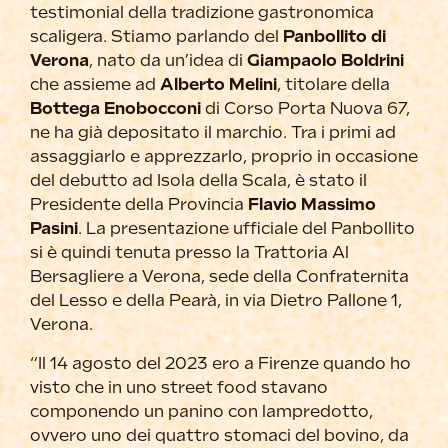
testimonial della tradizione gastronomica
scaligera. Stiamo parlando del
Panbollito di
Verona
, nato da un’idea di
Giampaolo Boldrini
che assieme ad
Alberto Melini
, titolare della
Bottega Enobocconi
di Corso Porta Nuova 67,
ne ha già depositato il marchio. Tra i primi ad
assaggiarlo e apprezzarlo, proprio in occasione
del debutto ad Isola della Scala, è stato il
Presidente della Provincia
Flavio Massimo
Pasini
. La presentazione ufficiale del Panbollito
si è quindi tenuta presso la Trattoria Al
Bersagliere a Verona, sede della Confraternita
del Lesso e della Pearà, in via Dietro Pallone 1,
Verona.
“Il 14 agosto del 2023 ero a Firenze quando ho
visto che in uno street food stavano
componendo un panino con lampredotto,
ovvero uno dei quattro stomaci del bovino, da