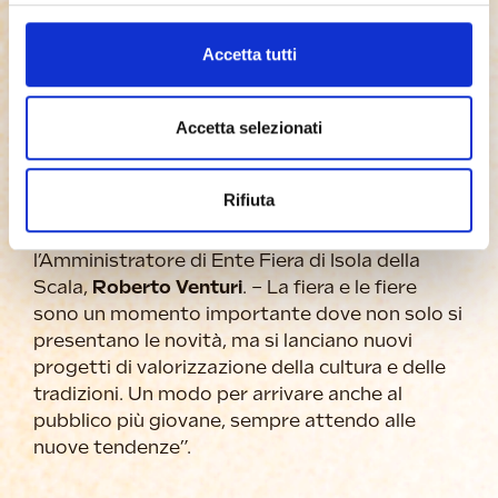
anche ai turisti, sempre molto curiosi di
apprezzare le tipicità gastronomiche dei luoghi
Accetta tutti
che visitano”.
“Per noi è stato un piacere poter ospitare e
promuovere il Panbollito, la novità culinaria
Accetta selezionati
2024 della Fiera del Bollito. Il nuovo panino ha
riscontrato successo e curiosità tra il pubblico
Rifiuta
e merita di essere presentato al grande
pubblico – ha fatto sapere con una nota
l’Amministratore di Ente Fiera di Isola della
Scala,
Roberto Venturi
. – La fiera e le fiere
sono un momento importante dove non solo si
presentano le novità, ma si lanciano nuovi
progetti di valorizzazione della cultura e delle
tradizioni. Un modo per arrivare anche al
pubblico più giovane, sempre attendo alle
nuove tendenze”.