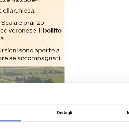
 329 4925694.
della Chiesa.
la Scala e pranzo
ico veronese, il
bollito
a.
cursioni sono aperte a
ipare se accompagnati.
Dettagli