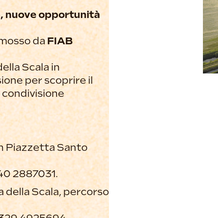
te, nuove opportunità
mosso da
FIAB
della Scala in
ione per scoprire il
 condivisione
in Piazzetta Santo
40 2887031.
la della Scala, percorso