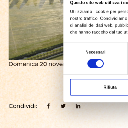
Questo sito web utilizza i c
Utilizziamo i cookie per perso
nostro traffico. Condividiamo 
di analisi dei dati web, pubbl
che hanno raccolto dal tuo uti
Selezione
Necessari
del
consenso
Domenica 20 novembre tutti in bici a Isol
Rifiuta
Condividi: