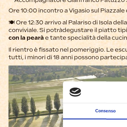
Accompagnatore Gianfranco Patuzzo
Ore 10:00 incontro a Vigasio sul Piazzale 
🍽 Ore 12:30 arrivo al Palariso di Isola del
conviviale. Si potràdegustare il piatto tip
con la pearà
e tante specialità della cucin
Il rientro è fissato nel pomeriggio. Le es
tutti, i minori di 18 anni possono partec
Consenso