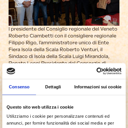
l presidente del Consiglio regionale del Veneto
Roberto Ciambetti con il consigliere regionale
Filippo Rigo, l’amministratore unico di Ente
Fiera Isola della Scala Roberto Venturi, il
Sindaco di Isola della Scala Luigi Mirandola,
Renato Leoni Presidente del Consorzio di
Tutela dell’IGP Riso Nano Vialone Veronese il
vice presidente della Provincia di Verona David
Di Michele e lo Chef stellato Matteo Sivero che
Consenso
Dettagli
Informazioni sui cookie
curerà la serata di Gala del 14/09.
Questo sito web utilizza i cookie
Utilizziamo i cookie per personalizzare contenuti ed
annunci, per fornire funzionalità dei social media e per