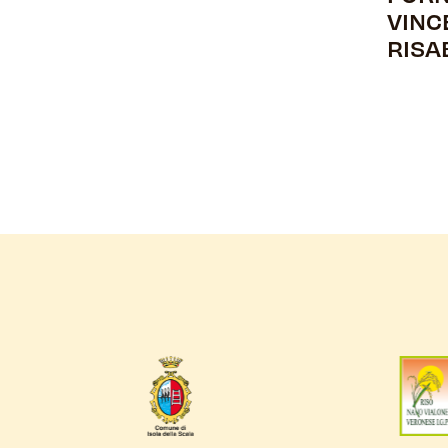
VINC
RISA