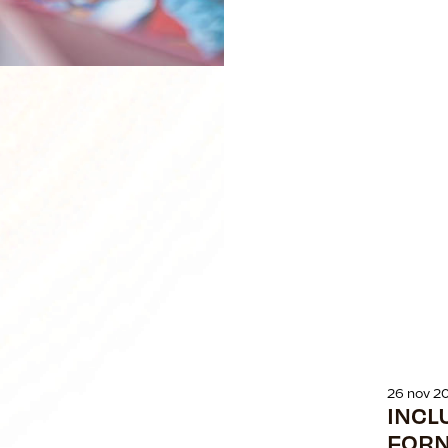
26 nov 2
INCL
FORNE