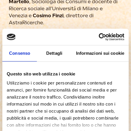
Martello
, Sociologa dei Consumi e docente di
Ricerca sociale all’Università̀ di Milano e
Venezia e
Cosimo Finzi
, direttore di
AstraRicerche.
“Il benessere psicofisico è un tema sempre più
importante per cittadini e consumatori –
spiega
Roberto Venturi
,
amministratore unico
Consenso
Dettagli
Informazioni sui cookie
dell’Ente Fiera di Isola della Scala – per questo,
curare la propria alimentazione risulta
fondamentale per stare bene. Grazie
Questo sito web utilizza i cookie
all’intervento di alcuni tra i più importanti
esperti del tema nutrizione e sport, vogliamo
Utilizziamo i cookie per personalizzare contenuti ed
raccontare il riso come protagonista del
annunci, per fornire funzionalità dei social media e per
benessere di tutti, dalla salute dei bambini, a
analizzare il nostro traffico. Condividiamo inoltre
quella degli adulti, a quella degli sportivi,
informazioni sul modo in cui utilizzi il nostro sito con i
analizzando le moltissime proprietà e le
nostri partner che si occupano di analisi dei dati web,
applicazioni di un alimento imprescindibile della
pubblicità e social media, i quali potrebbero combinarle
dieta di tutti”.
con altre informazioni che hai fornito loro o che hanno