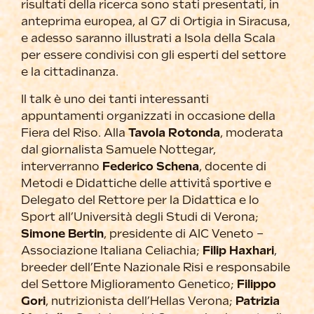
risultati della ricerca sono stati presentati, in
anteprima europea, al G7 di Ortigia in Siracusa,
e adesso saranno illustrati a Isola della Scala
per essere condivisi con gli esperti del settore
e la cittadinanza.
Il talk è uno dei tanti interessanti
appuntamenti organizzati in occasione della
Fiera del Riso. Alla
Tavola Rotonda
, moderata
dal giornalista Samuele Nottegar,
interverranno
Federico Schena
, docente di
Metodi e Didattiche delle attività̀ sportive e
Delegato del Rettore per la Didattica e lo
Sport all’Università degli Studi di Verona;
Simone Bertin
, presidente di AIC Veneto –
Associazione Italiana Celiachia;
Filip Haxhari
,
breeder dell’Ente Nazionale Risi e responsabile
del Settore Miglioramento Genetico;
Filippo
Gori
, nutrizionista dell’Hellas Verona;
Patrizia