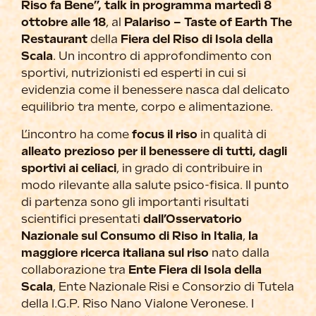
Riso fa Bene”, talk in programma martedì 8
ottobre alle 18
, al
Palariso – Taste of Earth The
Restaurant
della
Fiera del Riso di Isola della
Scala
. Un incontro di approfondimento con
sportivi, nutrizionisti ed esperti in cui si
evidenzia come il benessere nasca dal delicato
equilibrio tra mente, corpo e alimentazione.
L’incontro ha come
focus il riso
in qualità di
alleato prezioso per il benessere di tutti, dagli
sportivi ai celiaci
, in grado di contribuire in
modo rilevante alla salute psico-fisica. Il punto
di partenza sono gli importanti risultati
scientifici presentati
dall’Osservatorio
Nazionale sul Consumo di Riso in Italia
,
la
maggiore ricerca italiana sul riso
nato dalla
collaborazione tra
Ente Fiera di Isola della
Scala
, Ente Nazionale Risi e Consorzio di Tutela
della I.G.P. Riso Nano Vialone Veronese. I