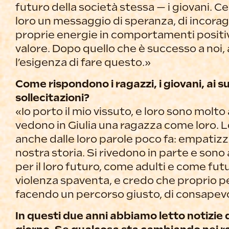
futuro della società stessa — i giovani. 
loro un messaggio di speranza, di incoraggi
proprie energie in comportamenti positivi,
valore. Dopo quello che è successo a noi,
l’esigenza di fare questo.»
Come rispondono i ragazzi, i giovani, ai su
sollecitazioni?
«Io porto il mio vissuto, e loro sono molto
vedono in Giulia una ragazza come loro. 
anche dalle loro parole poco fa: empatiz
nostra storia. Si rivedono in parte e son
per il loro futuro, come adulti e come futu
violenza spaventa, e credo che proprio p
facendo un percorso giusto, di consapev
In questi due anni abbiamo letto notizie 