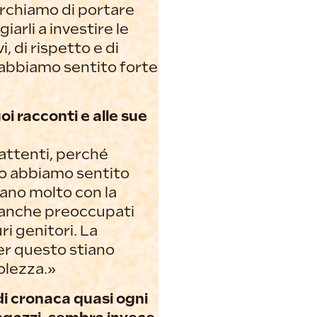
Cerchiamo di portare
arli a investire le
 di rispetto e di
 abbiamo sentito forte
oi racconti e alle sue
 attenti, perché
Lo abbiamo sentito
zano molto con la
o anche preoccupati
ri genitori. La
er questo stiano
olezza.»
di cronaca quasi ogni