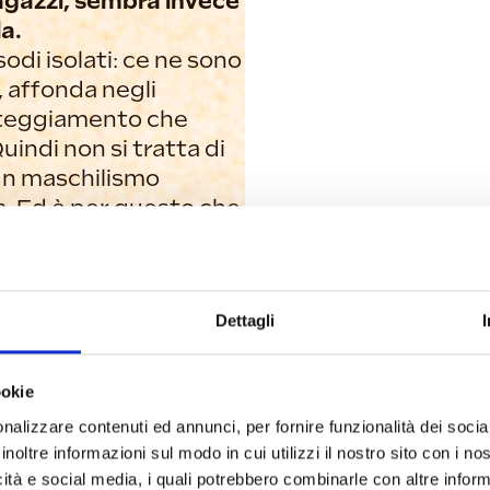
agazzi, sembra invece
a.
odi isolati: ce ne sono
, affonda negli
’atteggiamento che
indi non si tratta di
un maschilismo
ra. Ed è per questo che
une regole sul
 protezione per tenere
Dettagli
 sono segnali positivi?
a aumentare la
ookie
i trova in una
nalizzare contenuti ed annunci, per fornire funzionalità dei socia
a. In quei casi non
inoltre informazioni sul modo in cui utilizzi il nostro sito con i n
ià che si è
icità e social media, i quali potrebbero combinarle con altre inform