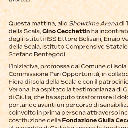
12 nov 2025
Questa mattina, allo
Showtime Arena
di 
della Scala,
Gino Cecchettin
ha incontrat
degli istituti IISS Ettore Bolisani, Enaip 
della Scala, Istituto Comprensivo Statale F
Stefano Bentegodi.
L’iniziativa, promossa dal Comune di Isola 
Commissione Pari Opportunità, in collab
Fiera di Isola della Scala e con il patrocini
Verona, ha ospitato la testimonianza di 
di Giulia, che ha saputo trasformare il do
portando avanti un percorso di sensibili
coinvolto in prima persona attraverso inco
costituzione della
Fondazione Giulia Cec