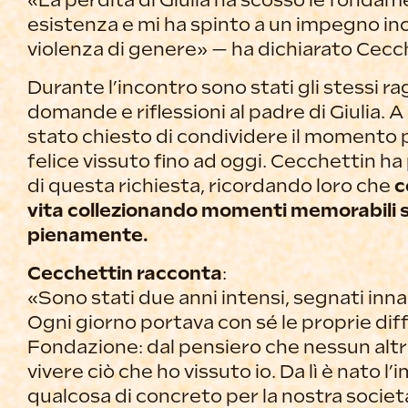
«La perdita di Giulia ha scosso le fondam
esistenza e mi ha spinto a un impegno incr
violenza di genere» — ha dichiarato Cecc
Durante l’incontro sono stati gli stessi ra
domande e riflessioni al padre di Giulia. 
stato chiesto di condividere il momento
felice vissuto fino ad oggi. Cecchettin ha
di questa richiesta, ricordando loro che
c
vita collezionando momenti memorabili si
pienamente.
Cecchettin racconta
:
«Sono stati due anni intensi, segnati inna
Ogni giorno portava con sé le proprie diffi
Fondazione: dal pensiero che nessun alt
vivere ciò che ho vissuto io. Da lì è nato l
qualcosa di concreto per la nostra società,