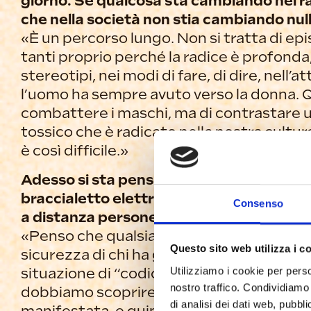
giorno. Se qualcosa sta cambiando nei r
che nella società non stia cambiando null
«È un percorso lungo. Non si tratta di epis
tanti proprio perché la radice è profonda
stereotipi, nei modi di fare, di dire, nell
l’uomo ha sempre avuto verso la donna. Qu
combattere i maschi, ma di contrastare 
tossico che è radicato nella nostra cultu
è così difficile.»
Adesso si sta pensando di modificare alc
braccialetto elettronico, sulle misure di
Consenso
a distanza persone già segnalate. Per lei
«Penso che qualsiasi iniziativa che poss
Questo sito web utilizza i c
sicurezza di chi ha già vissuto violenza e s
Utilizziamo i cookie per perso
situazione di “codice rosso” sia necessari
nostro traffico. Condividiamo 
dobbiamo scoprire la violenza: sappiamo g
di analisi dei dati web, pubbl