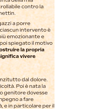
enta della mia
ollabile contro la
hettin.
gazzi a porre
A ciascun intervento è
 più emozionante e
 poi spiegato il motivo
ostruire la propria
gnifica vivere
nzitutto dal dolore.
coltà. Poi è nata la
ro genitore dovesse
’impegno a fare
 e in particolare per il