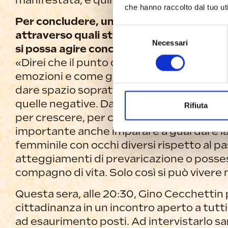
manifestata, e quindi bisogna protegger
che hanno raccolto dal tuo uti
Per concludere, un messaggio di incorag
Selezione
attraverso quali strumenti o modalità d
Necessari
del
si possa agire concretamente?
consenso
«Direi che il punto di partenza è imparare
emozioni e come gestirle. Trovare il modo
dare spazio soprattutto a quelle positive
quelle negative. Da lì nasce la forza per f
Rifiuta
per crescere, per costruire relazioni sane
importante anche imparare a guardare la
femminile con occhi diversi rispetto al p
atteggiamenti di prevaricazione o posse
compagno di vita. Solo così si può vivere m
Questa sera, alle 20:30, Gino Cecchettin p
cittadinanza in un incontro aperto a tutti,
ad esaurimento posti. Ad intervistarlo sa