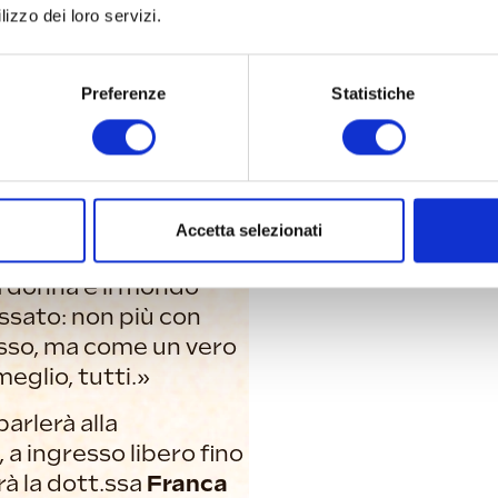
e.»
lizzo dei loro servizi.
giamento ai giovani:
i comunicazione pensa
Preferenze
Statistiche
 a capire cosa sono le
 di riconoscerle e di
, piuttosto che a
are tantissime cose,
Accetta selezionati
. E credo sia
 donna e il mondo
assato: non più con
sso, ma come un vero
eglio, tutti.»
arlerà alla
 a ingresso libero fino
rà la dott.ssa
Franca