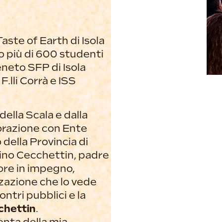
Taste of Earth di Isola
o più di 600 studenti
Veneto SFP di Isola
.lli Corrà e ISS
della Scala e dalla
orazione con Ente
o della Provincia di
Gino Cecchettin, padre
lore in impegno,
zzazione che lo vede
ntri pubblici e la
chettin
.