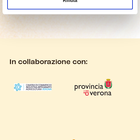
Rifiuta
RISABILE
In collaborazione con: