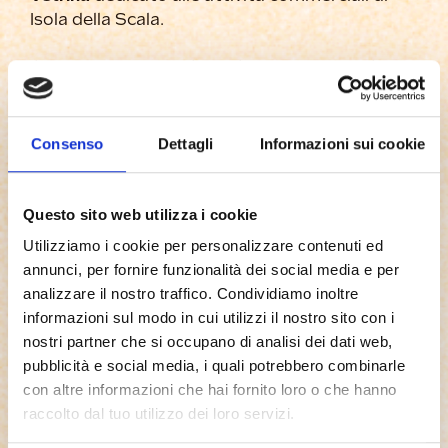
Isola della Scala.
Il concorso seguirà il regolamento e si svolgerà
come una sorta di concorso fotografico: il
vincitore sarà decretato direttamente dal
pubblico, il quale potrà così conoscere in modo
Consenso
Dettagli
Informazioni sui cookie
indiretto le attività commerciali del paese.
Come sempre il tema sarà quello del mondo
del riso e della tradizione.
Questo sito web utilizza i cookie
Di seguito potete trovare il regolamento
Utilizziamo i cookie per personalizzare contenuti ed
completo e tutte le date di scadenza dei
annunci, per fornire funzionalità dei social media e per
singoli step.
analizzare il nostro traffico. Condividiamo inoltre
informazioni sul modo in cui utilizzi il nostro sito con i
Tutti coloro che intendono parteciparVi sono
nostri partner che si occupano di analisi dei dati web,
pregati di inviare il modulo di partecipazione
pubblicità e social media, i quali potrebbero combinarle
scaricabile seguendo le istruzioni allegate al
con altre informazioni che hai fornito loro o che hanno
modulo stesso,
entro e non oltre il 30 agosto
raccolto dal tuo utilizzo dei loro servizi.
p.v.