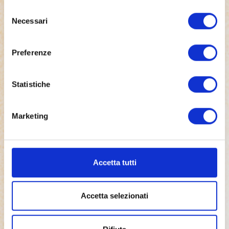
La
data delle premiazioni
sarà nella serata delle
Selezione
premiazioni del
Concorso Gastronomico
Necessari
del
Chicco d’Oro
in programma il
09/10/2024
.
consenso
Preferenze
Condividi:
Statistiche
Marketing
25 ott 2015
La fattoria
Accetta tutti
26 nov 2025
Accetta selezionati
INCLUSIONE E TALENTO AI
FORNELLI: L’OFFICINA DELL’AIAS
VINCE LA QUINTA EDIZIONE DI