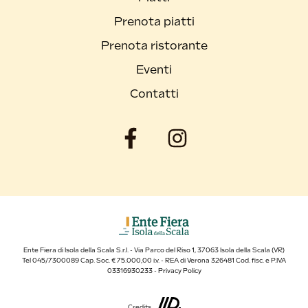
Prenota piatti
Prenota ristorante
Eventi
Contatti
Ente Fiera di Isola della Scala S.r.l. - Via Parco del Riso 1, 37063 Isola della Scala (VR)
Tel 045/7300089 Cap. Soc. € 75.000,00 i.v. - REA di Verona 326481 Cod. fisc. e P.IVA
03316930233 -
Privacy Policy
Credits