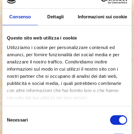
Dal riso al riso amaro. Le sfaccettature di un
autore che, sui social, è celebre per le
Consenso
Dettagli
Informazioni sui cookie
dissacranti e autoironiche sentenze e che, in
libreria, fa emergere una parte di sé ancora
inedita al grande pubblico.
Questo sito web utilizza i cookie
Chiodi è un romanzo di formazione insolito e
Utilizziamo i cookie per personalizzare contenuti ed
potente, un ritratto lucido dell’adolescenza che
annunci, per fornire funzionalità dei social media e per
non teme di mostrarne anche gli aspetti più
analizzare il nostro traffico. Condividiamo inoltre
cupi e drammatici, dalla solitudine al bullismo.
informazioni sul modo in cui utilizzi il nostro sito con i
Ma è soprattutto una storia sulla difficoltà di
nostri partner che si occupano di analisi dei dati web,
accettare se stessi e sull’importanza di
pubblicità e social media, i quali potrebbero combinarle
imparare dai propri errori, anche dai più gravi,
con altre informazioni che hai fornito loro o che hanno
per poter andare avanti, migliorarsi e superare
raccolto dal tuo utilizzo dei loro servizi.
le proprie paure.
L’autore.
Selezione
Necessari
del
Antonio Schiena è nato nel 1990 a San Marco
consenso
in Lamis, in provincia di Foggia, e vive a Roma