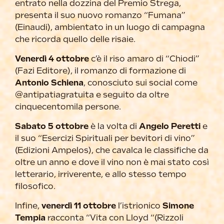
entrato nella dozzina del Premio Strega,
presenta il suo nuovo romanzo “Fumana”
(Einaudi), ambientato in un luogo di campagna
che ricorda quello delle risaie.
Venerdì 4 ottobre
c’è il riso amaro di “Chiodi”
(Fazi Editore), il romanzo di formazione di
Antonio Schiena
, conosciuto sui social come
@antipatiagratuita e seguito da oltre
cinquecentomila persone.
Sabato 5 ottobre
è la volta di
Angelo Peretti
e
il suo “Esercizi Spirituali per bevitori di vino”
(Edizioni Ampelos), che cavalca le classifiche da
oltre un anno e dove il vino non è mai stato così
letterario, irriverente, e allo stesso tempo
filosofico.
Infine,
venerdì 11 ottobre
l’istrionico
Simone
Tempia
racconta “Vita con Lloyd “(Rizzoli