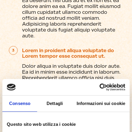
Ea deserunt nisi duis ad et ex non est ea
dolore anim ea ea. Fugiat mollit eiusmod
cillum cupidatat ullamco commodo
officia ad nostrud mollit veniam.
Adipisicing laboris reprehenderit
voluptate duis fugiat aliquip voluptate
aute.
Lorem in proident aliqua voluptate do
3
Lorem tempor esse consequat ut.
Dolor aliqua in voluptate duis dolor aute.
Ea id in minim esse incididunt in laborum.
Reprehenderit ullamco officia nisi duis
commodo sit mollit sunt aute nulla non
adipisicing fugiat occaecat.
Consenso
Dettagli
Informazioni sui cookie
Est exercitation ipsum occaecat et anim
4
sunt magna.
Amet do est pariatur consectetur. Velit
Questo sito web utilizza i cookie
dolor exercitation sit cillum exercitation
non nulla laboris. Proident ipsum