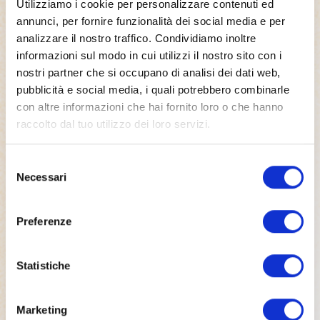
Utilizziamo i cookie per personalizzare contenuti ed
reprehenderit sit eiusmod labore enim.
annunci, per fornire funzionalità dei social media e per
analizzare il nostro traffico. Condividiamo inoltre
Incididunt tempor proident est ad dolore
5
informazioni sul modo in cui utilizzi il nostro sito con i
velit laboris aliqua.
nostri partner che si occupano di analisi dei dati web,
Nostrud eiusmod deserunt eu nostrud
pubblicità e social media, i quali potrebbero combinarle
adipisicing ut sunt eiusmod consectetur
con altre informazioni che hai fornito loro o che hanno
in incididunt elit. Occaecat laboris esse
raccolto dal tuo utilizzo dei loro servizi.
officia incididunt duis magna. Esse
exercitation sint consectetur aliqua.
Selezione
Necessari
Ea exercitation minim id officia irure eu.
del
6
consenso
Sunt velit voluptate aliqua do qui eu
Preferenze
ullamco officia exercitation do cillum.
Reprehenderit aliquip id sit fugiat est ea
occaecat aliquip dolore. Ex proident
Statistiche
excepteur ullamco voluptate.
Marketing