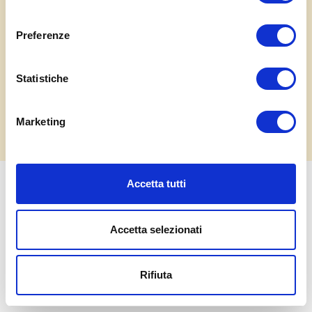
Prenota ristorante
consenso
Eventi
Preferenze
Contatti
Statistiche
Marketing
Accetta tutti
Ente Fiera di Isola della Scala S.r.l. - Via Parco del Riso 1, 37063 Isola della Scala (VR)
Tel 045/7300089 Cap. Soc. € 75.000,00 i.v. - REA di Verona 326481 Cod. fisc. e P.IVA
Accetta selezionati
03316930233 -
Privacy Policy
Rifiuta
Credits