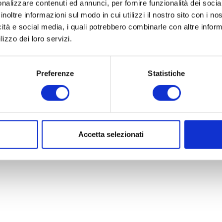
nalizzare contenuti ed annunci, per fornire funzionalità dei socia
inoltre informazioni sul modo in cui utilizzi il nostro sito con i n
Partner
icità e social media, i quali potrebbero combinarle con altre inform
lizzo dei loro servizi.
Preferenze
Statistiche
1, 37063 Isola della Scala (VR) Tel 045/7300089
sc. e P.IVA 03316930233 -
Privacy Policy
Accetta selezionati