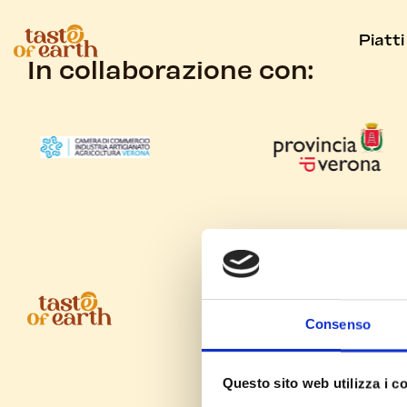
Piatti
In collaborazione con:
Piatti
Consenso
Prenota piatti
Questo sito web utilizza i c
Prenota ristorante