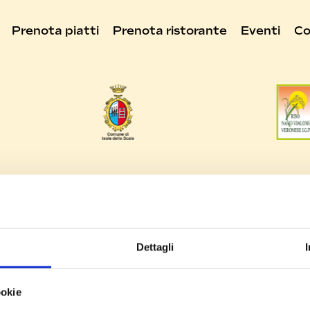
Prenota piatti
Prenota ristorante
Eventi
Co
News e Stampa
Servizi
Dettagli
Ricette
Mappa Fie
ookie
Taste of Earth