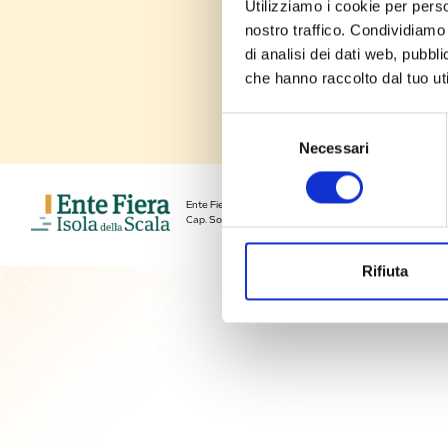
Utilizziamo i cookie per perso
Eventi
nostro traffico. Condividiamo 
di analisi dei dati web, pubbl
Contatti
che hanno raccolto dal tuo uti
Selezione
Necessari
del
consenso
Ente Fiera di Isola della Scala S.r.l. - Via Parco del Riso 
Cap. Soc. € 75.000,00 i.v. - REA di Verona 326481 Cod. fi
Rifiuta