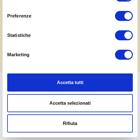
Prenota ristorante
consenso
Eventi
Preferenze
Contatti
Statistiche
Marketing
Accetta tutti
Ente Fiera di Isola della Scala S.r.l. - Via Parco del Riso 1, 37063 Isola della Scala (VR)
Tel 045/7300089 Cap. Soc. € 75.000,00 i.v. - REA di Verona 326481 Cod. fisc. e P.IVA
Accetta selezionati
03316930233 -
Privacy Policy
Rifiuta
Credits