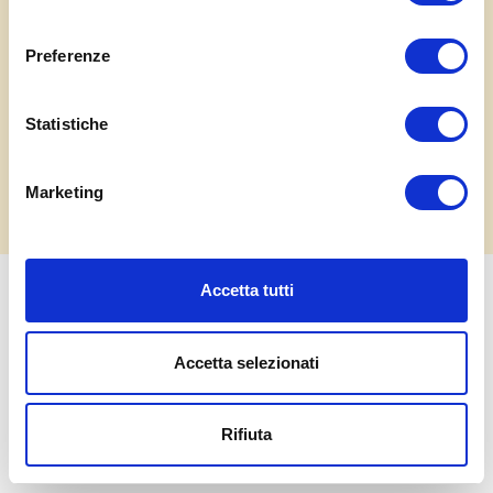
Prenota ristorante
consenso
Eventi
Preferenze
Contatti
Statistiche
Marketing
Accetta tutti
Ente Fiera di Isola della Scala S.r.l. - Via Parco del Riso 1, 37063 Isola della Scala (VR)
Tel 045/7300089 Cap. Soc. € 75.000,00 i.v. - REA di Verona 326481 Cod. fisc. e P.IVA
Accetta selezionati
03316930233 -
Privacy Policy
Rifiuta
Credits